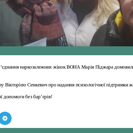
 об’єднання наркозалежних жінок ВОНА Марія Піджара домов
у Вікторією Сенкевич про надання психологічної підтримки жі
ї допомоги без бар’єрів!