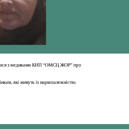
илися з медиками КНП “ОМСЦ ЖОР” про
нкам, які живуть із наркозалежністю.