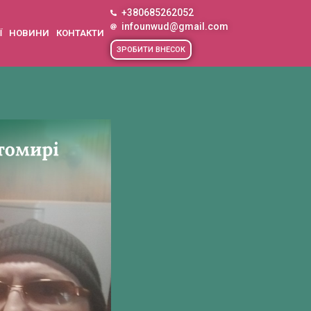
+380685262052
infounwud@gmail.com
Ї
НОВИНИ
КОНТАКТИ
ЗРОБИТИ ВНЕСОК