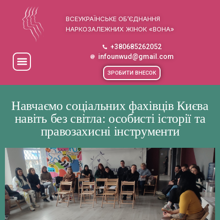
ВСЕУКРАЇНСЬКЕ ОБ’ЄДНАННЯ
НАРКОЗАЛЕЖНИХ ЖІНОК «ВОНА»
+380685262052
infounwud@gmail.com
ЗРОБИТИ ВНЕСОК
Навчаємо соціальних фахівців Києва
навіть без світла: особисті історії та
правозахисні інструменти