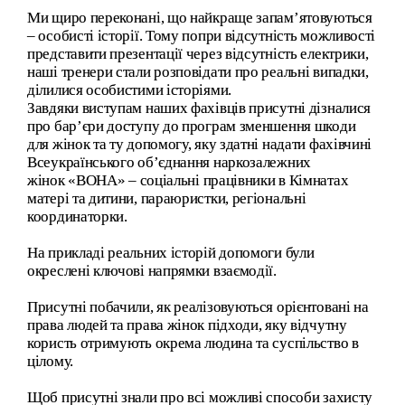
Ми щиро переконані, що найкраще запам’ятовуються
– особисті історії. Тому попри відсутність можливості
представити презентації через відсутність електрики,
наші тренери стали розповідати про реальні випадки,
ділилися особистими історіями.
Завдяки виступам наших фахівців присутні дізналися
про бар’єри доступу до програм зменшення шкоди
для жінок та ту допомогу, яку здатні надати фахівчині
Всеукраїнського об’єднання наркозалежних
жінок
«ВОНА»
– соціальні працівники в Кімнатах
матері та дитини, параюристки, регіональні
координаторки.
На прикладі реальних історій допомоги були
окреслені ключові напрямки взаємодії.
Присутні побачили, як реалізовуються орієнтовані на
права людей та права жінок підходи, яку відчутну
користь отримують окрема людина та суспільство в
цілому.
Щоб присутні знали про всі можливі способи захисту