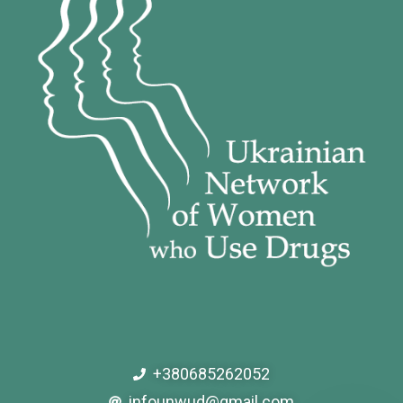
+380685262052
infounwud@gmail.com