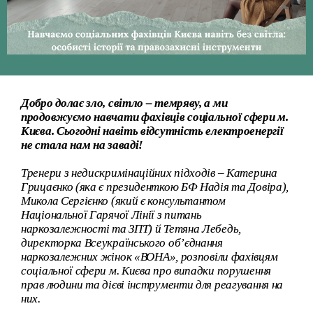
Добро долає зло, світло – темряву, а ми
продовжуємо навчати фахівців соціальної сфери м.
Києва. Сьогодні навіть відсутність електроенергії
не стала нам на заваді!
Тренери з недискримінаційних підходів – Катерина
Грицаєнко (яка є президенткою БФ Надія та Довіра),
Микола Сергієнко (який є консультантом
Національної Гарячої Лінії з питань
наркозалежності та ЗПТ) й Тетяна Лебедь,
директорка Всеукраїнського об’єднання
наркозалежних жінок
«ВОНА»,
розповіли фахівцям
соціальної сфери м. Києва про випадки порушення
прав людини та дієві інструменти для реагування на
них.