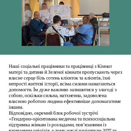
Наші соціальні працівники та працівниці з Кімнат
матері та дитини й Зеленої кімнати пропускають через
власне серце біль сотень клієнток та клієнтів, їхні
непрості життєві історії, всіма силами намагаються
допомогти. Їм дуже важливо залишитися у злагоді з
собою, оскільки сильна, натхненна, задоволена
власною роботою людина ефективніше допомагатиме
іншим.
Відповідно, окремий блок робочої зустрічі
«Гендерно-орієнтована медична та психосоціальна
підтримка жінкам із розладами, пов’язаними із
вживанням опіоїдів, у тому числі пацієнткам ЗПТ та