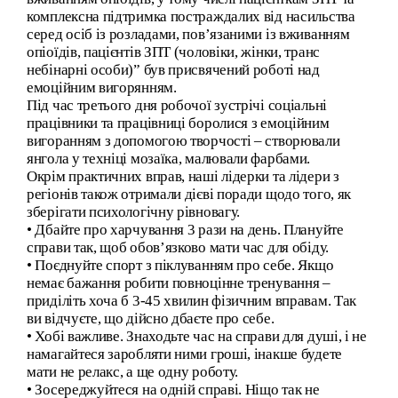
комплексна підтримка постраждалих від насильства
серед осіб із розладами, пов’язаними із вживанням
опіоїдів, пацієнтів ЗПТ (чоловіки, жінки, транс
небінарні особи)” був присвячений роботі над
емоційним вигорянням.
Під час третього дня робочої зустрічі соціальні
працівники та працівниці боролися з емоційним
вигоранням з допомогою творчості – створювали
янгола у техніці мозаїка, малювали фарбами.
Окрім практичних вправ, наші лідерки та лідери з
регіонів також отримали дієві поради щодо того, як
зберігати психологічну рівновагу.
• Дбайте про харчування 3 рази на день. Плануйте
справи так, щоб обов’язково мати час для обіду.
• Поєднуйте спорт з піклуванням про себе. Якщо
немає бажання робити повноцінне тренування –
приділіть хоча б 3-45 хвилин фізичним вправам. Так
ви відчуєте, що дійсно дбаєте про себе.
• Хобі важливе. Знаходьте час на справи для душі, і не
намагайтеся заробляти ними гроші, інакше будете
мати не релакс, а ще одну роботу.
• Зосереджуйтеся на одній справі. Ніщо так не