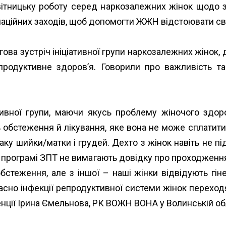
ітницьку роботу серед наркозалежних жінок щодо з
аційних заходів, щоб допомогти ЖЖН відстоювати св
ва зустріч ініціативної групи наркозалежних жінок,
одуктивне здоров’я. Говорили про важливість та
тивної групи, маючи якусь проблему жіночого здоро
ь обстеження й лікування, яке вона не може сплатити.
аку шийки/матки і грудей. Дехто з жінок навіть не п
а програмі ЗПТ не вимагають довідку про проходження 
теження, але з іншої – наші жінки відвідують гіне
часно інфекції репродуктивної системи жінок перехо
денції Ірина Ємельнова, РК ВОЖН ВОНА у Волинській об