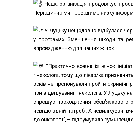
Наша організація продовжує просв
Періодично ми проводимо низку інформ
У Луцьку нещодавно відбулася черго
у програмах Зменшення шкоди та репр
впровадженню для наших жінок.
“Практично кожна із жінок ініціа
гінеколога, тому що лікар/ка призначит
років не пропонували пройти скринінг р
при відвідуванні гінеколога. У Луцьку н
спрощує проходження обов’язкового обс
невідкладній потребі. А невилікувані в
до онкології”, – підсумувала сумні тен