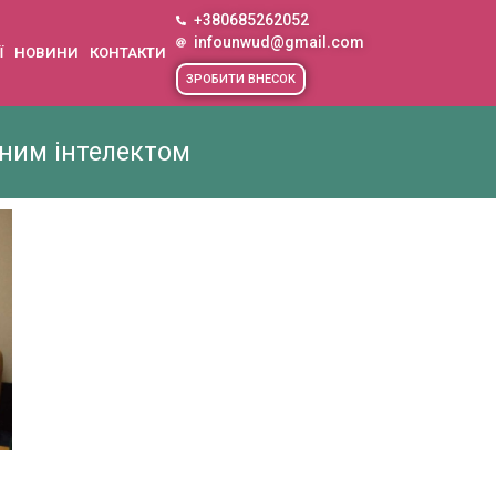
+380685262052
infounwud@gmail.com
Ї
НОВИНИ
КОНТАКТИ
ЗРОБИТИ ВНЕСОК
ним інтелектом