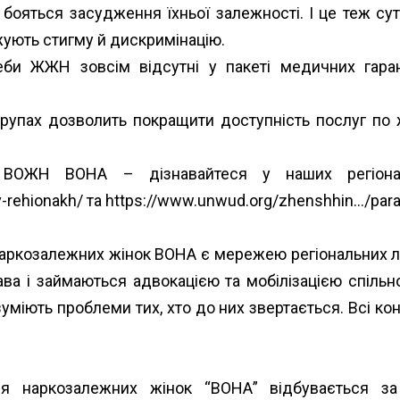
бояться засудження їхньої залежності. І це теж с
жують стигму й дискримінацію.
еби ЖЖН зовсім відсутні у пакеті медичних гара
групах дозволить покращити доступність послуг по
і ВОЖН ВОНА – дізнавайтеся у наших регіонал
-rehionakh/
та
https://www.unwud.org/zhenshhin…/paray
наркозалежних жінок ВОНА є мережею регіональних л
рава і займаються адвокацією та мобілізацією спільн
уміють проблеми тих, хто до них звертається. Всі кон
ання наркозалежних жінок “ВОНА” відбувається з