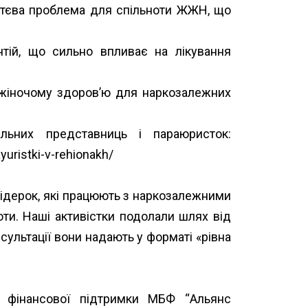
уттєва проблема для спільноти ЖЖН, що
нтій, що сильно впливає на лікування
 жіночому здоров’ю для наркозалежних
ьних представниць і параюристок:
uristki-v-rehionakh/
ідерок, які працюють з наркозалежними
оти. Наші активістки подолали шлях від
сультації вони надають у форматі «рівна
а фінансової підтримки МБФ “
Альянс