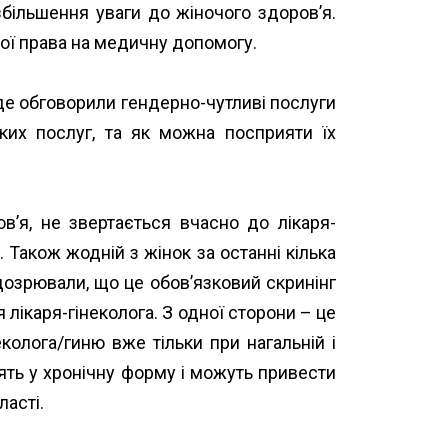
більшення уваги до жіночого здоров’я.
ої права на медичну допомогу.
 де обговорили гендерно-чутливі послуги
ких послуг, та як можна посприяти їх
в’я, не звертається вчасно до лікаря-
 Також жодній з жінок за останні кілька
ідозрювали, що це обов’язковий скринінг
лікаря-гінеколога. З одної сторони – це
колога/гиню вже тільки при нагальній і
дять у хронічну форму і можуть привести
ласті.