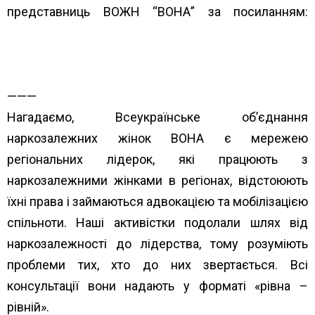
представниць ВОЖН “ВОНА” за посиланням:
https://www.unwud.org/predstavnytstva-v-
rehionakh/
———
Нагадаємо, Всеукраїнське об’єднання
наркозалежних жінок ВОНА є мережею
регіональних лідерок, які працюють з
наркозалежними жінками в регіонах, відстоюють
їхні права і займаються адвокацією та мобілізацією
спільноти. Наші активістки подолали шлях від
наркозалежності до лідерства, тому розуміють
проблеми тих, хто до них звертається. Всі
консультації вони надають у форматі «рівна –
рівній».