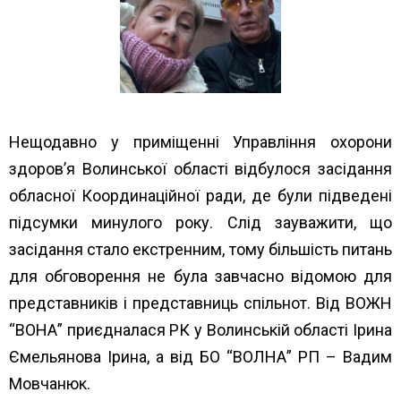
Нещодавно у приміщенні Управління охорони
здоров’я Волинської області відбулося засідання
обласної Координаційної ради, де були підведені
підсумки минулого року. Слід зауважити, що
засідання стало екстренним, тому більшість питань
для обговорення не була завчасно відомою для
представників і представниць спільнот. Від
ВОЖН
“ВОН
А” приєдналася РК у Волинській області Ірина
Ємельянова Ірина, а від БО
“ВОЛНА”
РП – Вадим
Мовчанюк.