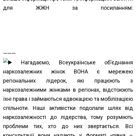
для ЖЖН за посиланням:
https://www.unwud.org/predstavnytstva-v-
rehionakh/
———
Нагадаємо, Всеукраїнське об’єднання
наркозалежних жінок ВОНА є мережею
регіональних лідерок, які працюють з
наркозалежними жінками в регіонах, відстоюють
їхні права і займаються адвокацією та мобілізацією
спільноти. Наші активістки подолали шлях від
наркозалежності до лідерства, тому розуміють
проблеми тих, хто до них звертається. Всі
консультації вони надають у форматі «рівна –