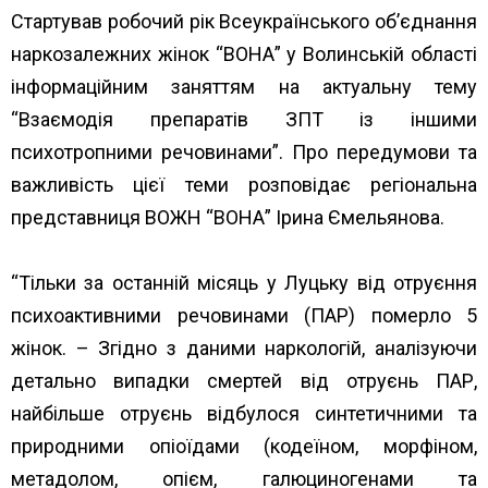
Стартував робочий рік
Всеукраїнського об’єднання
наркозалежних жінок “ВОНА”
у Волинській області
інформаційним заняттям на актуальну тему
“Взаємодія препаратів ЗПТ із іншими
психотропними речовинами”. Про передумови та
важливість цієї теми розповідає регіональна
представниця ВОЖН “ВОНА” Ірина Ємельянова.
“Тільки за останній місяць у Луцьку від отруєння
психоактивними речовинами (ПАР) померло 5
жінок. – Згідно з даними наркологій, аналізуючи
детально випадки смертей від отруєнь ПАР,
найбільше отруєнь відбулося синтетичними та
природними опіоїдами (кодеїном, морфіном,
метадолом, опієм, галюциногенами та