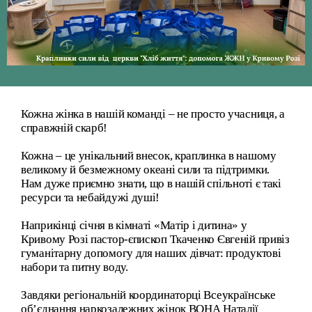
Кожна жінка в нашій команді – не просто учасниця, а
справжній скарб!
Кожна – це унікальний внесок, краплинка в нашому
великому й безмежному океані сили та підтримки.
Нам дуже приємно знати, що в нашій спільноті є такі
ресурси та небайдужі душі!
Наприкінці січня в кімнаті «Матір і дитина» у
Кривому Розі пастор-єпископ Ткаченко Євгеній привіз
гуманітарну допомогу для наших дівчат: продуктові
набори та питну воду.
Завдяки регіональній координаторці Всеукраїнське
об’єднання наркозалежних жінок ВОНА Наталії