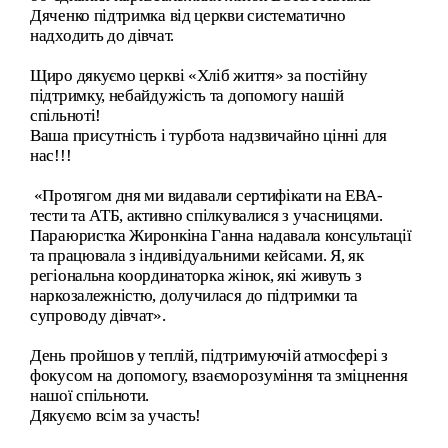
Дяченко підтримка від церкви систематично
надходить до дівчат.
Щиро дякуємо церкві «Хліб життя» за постійну
підтримку, небайдужість та допомогу нашій
спільноті!
Ваша присутність і турбота надзвичайно цінні для
нас!!!
«Протягом дня ми видавали сертифікати на ЕВА-
тести та АТБ, активно спілкувалися з учасницями.
Параюристка Жиронкіна Ганна надавала консультації
та працювала з індивідуальними кейсами. Я, як
регіональна координаторка жінок, які живуть з
наркозалежністю, долучилася до підтримки та
супроводу дівчат».
День пройшов у теплій, підтримуючій атмосфері з
фокусом на допомогу, взаєморозуміння та зміцнення
нашої спільноти.
Дякуємо всім за участь!