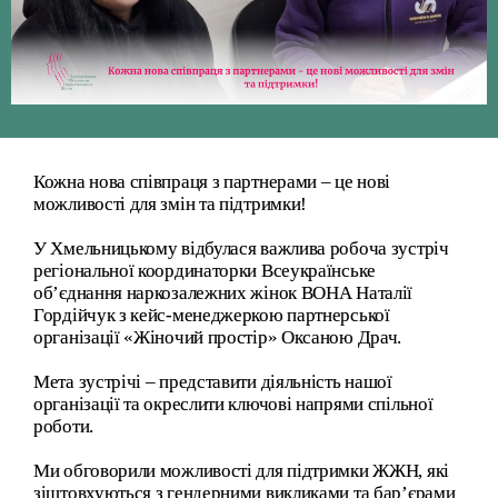
Кожна нова співпраця з партнерами – це нові
можливості для змін та підтримки!
У Хмельницькому відбулася важлива робоча зустріч
регіональної координаторки Всеукраїнське
об’єднання наркозалежних жінок ВОНА Наталії
Гордійчук з кейс-менеджеркою партнерської
організації «Жіночий простір» Оксаною Драч.
Мета зустрічі – представити діяльність нашої
організації та окреслити ключові напрями спільної
роботи.
Ми обговорили можливості для підтримки ЖЖН, які
зіштовхуються з гендерними викликами та бар’єрами