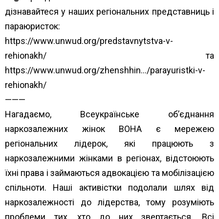
дізнавайтеся у наших регіональних представниць і
параюристок:
https://www.unwud.org/predstavnytstva-v-
rehionakh/
та
https://www.unwud.org/zhenshhin…/parayuristki-v-
rehionakh/
———
Нагадаємо, Всеукраїнське об’єднання
наркозалежних жінок ВОНА є мережею
регіональних лідерок, які працюють з
наркозалежними жінками в регіонах, відстоюють
їхні права і займаються адвокацією та мобілізацією
спільноти. Наші активістки подолали шлях від
наркозалежності до лідерства, тому розуміють
проблеми тих, хто до них звертається. Всі