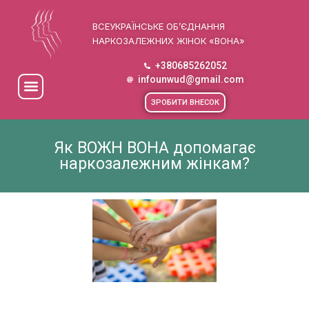
ВСЕУКРАЇНСЬКЕ ОБ’ЄДНАННЯ
НАРКОЗАЛЕЖНИХ ЖІНОК «ВОНА»
+380685262052
infounwud@gmail.com
ЗРОБИТИ ВНЕСОК
Як ВОЖН ВОНА допомагає
наркозалежним жінкам?