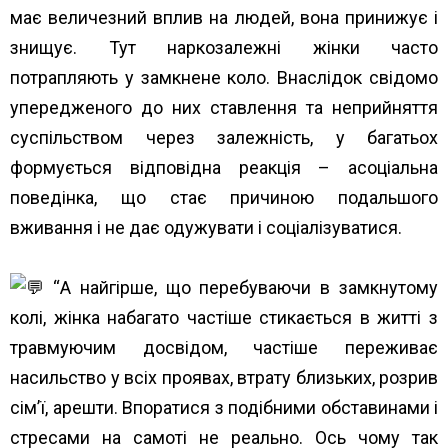
має величезний вплив на людей, вона принижує і
знищує. Тут наркозалежні жінки часто
потрапляють у замкнене коло. Внаслідок свідомо
упередженого до них ставлення та неприйняття
суспільством через залежність, у багатьох
формується відповідна реакція – асоціальна
поведінка, що стає причиною подальшого
вживання і не дає одужувати і соціалізуватися.
“А найгірше, що перебуваючи в замкнутому
колі, жінка набагато частіше стикається в житті з
травмуючим досвідом, частіше переживає
насильство у всіх проявах, втрату близьких, розрив
сім’ї, арешти. Впоратися з подібними обставинами і
стресами на самоті не реально. Ось чому так