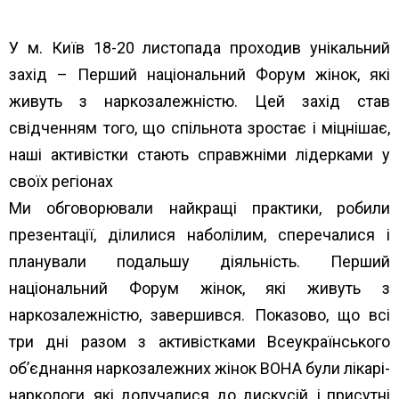
У м. Київ 18-20 листопада проходив унікальний
захід – Перший національний Форум жінок, які
живуть з наркозалежністю. Цей захід став
свідченням того, що спільнота зростає і міцнішає,
наші активістки стають справжніми лідерками у
своїх регіонах
Ми обговорювали найкращі практики, робили
презентації, ділилися наболілим, сперечалися і
планували подальшу діяльність. Перший
національний Форум жінок, які живуть з
наркозалежністю, завершився. Показово, що всі
три дні разом з активістками Всеукраїнського
об’єднання наркозалежних жінок ВОНА були лікарі-
наркологи, які долучалися до дискусій, і присутні