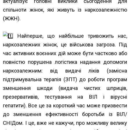
актуалізує головні виклики сьогодення для
спільноти жінок, які живуть із наркозалежністю
(ЖЖН).
Найперше, що найбільше тривожить нас,
наркозалежних жінок, це військова загроза. Під
час активних воєнних дій може бути частково або
повністю порушена логістика надання допомоги
наркозалежним: від видачі ліків (замісна
підтримувальна терапія (ЗПТ) до роботи програм
зменшення шкоди (видача чистих шприців,
презервативів, тестування на ВІЛ і вірусні
гепатити). Все це за короткий час може призвести
до зменшення ефективності боротьби із ВІЛ/
СНІДом. І це, вже не кажучи, про можливу велику