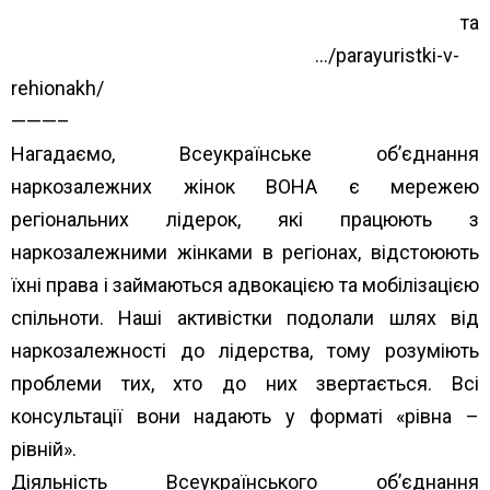
rehionakh/
та
https://www.unwud.org/zhenshhin
…/parayuristki-v-
rehionakh/
———–
Нагадаємо, Всеукраїнське об’єднання
наркозалежних жінок ВОНА є мережею
регіональних лідерок, які працюють з
наркозалежними жінками в регіонах, відстоюють
їхні права і займаються адвокацією та мобілізацією
спільноти. Наші активістки подолали шлях від
наркозалежності до лідерства, тому розуміють
проблеми тих, хто до них звертається. Всі
консультації вони надають у форматі «рівна –
рівній».
Діяльність Всеукраїнського об’єднання