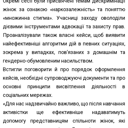
Окремі сесії були присвячені темам дискримінації
жінок за ознакою «наркозалежність» та поняттю
«множинна стигма». Учасниці заходу оволоділи
дієвими інструментами адвокації та захисту прав.
Проаналізували також власні кейси, щоб виявити
найефективніші алгоритми дій в певних ситуаціях,
зокрема у випадках, пов’язаних з домашнім та
гендерно-обумовленим насильством.
Встигли поговорити й про порядок оформлення
кейсів, необхідні супроводжуючі документи та про
основні принципи висвітлення діяльності в
соціальних мережах.
«Для нас надзвичайно важливо, що після навчання
активістки ще ефективніше надаватимуть
допомогу представницям спільноти жінок, які