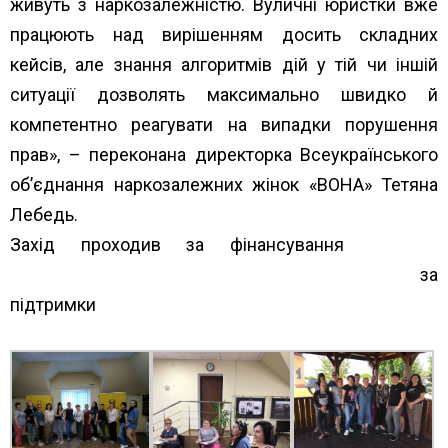
живуть з наркозалежністю. Вуличні юристки вже
працюють над вирішенням досить складних
кейсів, але знання алгоритмів дій у тій чи іншій
ситуації дозволять максимально швидко й
компетентно реагувати на випадки порушення
прав», – переконана директорка Всеукраїнського
об’єднання наркозалежних жінок «ВОНА» Тетяна
Лебедь.
Захід проходив за фінансування
Альянсу
громадського здоров’я Alliance for Public Health
за
підтримки
The Global Fund