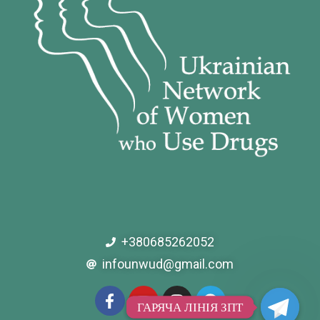
+380685262052
infounwud@gmail.com
ГАРЯЧА ЛІНІЯ ЗПТ
ГАРЯЧА ЛІНІЯ ЗПТ