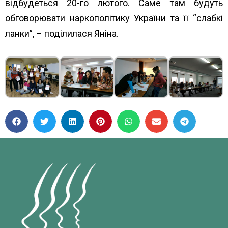
відбудеться 20-го лютого. Саме там будуть
обговорювати наркополітику України та її “слабкі
ланки”, – поділилася Яніна.