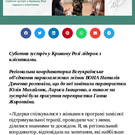
Cуботня зустріч у Кривому Розі лідерок з
клієнтками.
Регіональна координаторка Всеукраїнське
об’єднання наркозалежних жінок ВОНА Наталія
Дяченко розповіла, що до неї завітали параюристки
Юлія Михайлюк, Лариса Іващенко, а також на
зустрічі була присутня переюристка Ганна
Жиронкіна.
«Лідерки спілкувалися з жінками в програмі замісної
підтримувальної терапії, проводили час з ними,
ділилися знаннями та досвідом. Я, як регіональний
координатор, відповідала на запитання, які найбільше