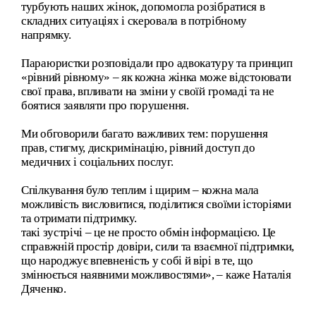
турбують наших жінок, допомогла розібратися в
складних ситуаціях і скеровала в потрібному
напрямку.
Параюристки розповідали про адвокатуру та принцип
«рівний рівному» – як кожна жінка може відстоювати
свої права, впливати на зміни у своїй громаді та не
боятися заявляти про порушення.
Ми обговорили багато важливих тем: порушення
прав, стигму, дискримінацію, рівний доступ до
медичних і соціальних послуг.
Спілкування було теплим і щирим – кожна мала
можливість висловитися, поділитися своїми історіями
та отримати підтримку.
такі зустрічі – це не просто обмін інформацією. Це
справжній простір довіри, сили та взаємної підтримки,
що народжує впевненість у собі й вірі в те, що
змінюється наявними можливостями», – каже Наталія
Дяченко.