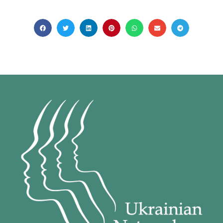
Наполегливість і підтримка: історія Марті
— шлях до нового життя