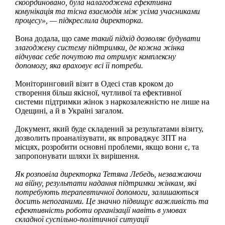
скоординовано, була налагоджена ефективна
комунікація та тісна взаємодія між усіма учасниками
процесу», — підкреслила директорка.
Вона додала, що саме
такий підхід дозволяє будувати
злагоджену систему підтримки, де кожна жінка
відчуває себе почутою та отримує комплексну
допомогу, яка враховує всі її потреби.
Моніторинговий візит в Одесі став кроком до
створення більш якісної, чутливої та ефективної
системи підтримки жінок з наркозалежністю не лише на
Одещині, а й в Україні загалом.
Документ, який буде складений за результатами візиту,
дозволить проаналізувати, як впроваджує ЗПТ на
місцях, розробити основні проблеми, якщо вони є, та
запропонувати шляхи їх вирішення.
Як розповіла директорка Тетяна Лебедь, незважаючи
на війну, результати надання підтримки жінкам, які
потребують терапевтичної допомоги, залишаються
досить непоганими. Це значно підвищує важливість та
ефективність роботи організації навіть в умовах
складної суспільно-політичної ситуації