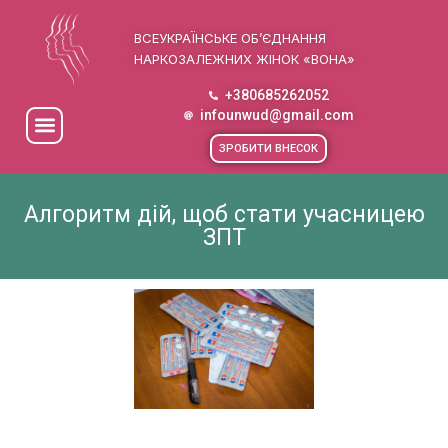
ВСЕУКРАЇНСЬКЕ ОБ’ЄДНАННЯ
НАРКОЗАЛЕЖНИХ ЖІНОК «ВОНА»
+380685262052
infounwud@gmail.com
ЗРОБИТИ ВНЕСОК
Алгоритм дій, щоб стати учасницею
ЗПТ