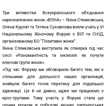
Три активістки Всеукраїнського об’єднання
наркозалежних жінок «ВОНА» – Яніна Стемковська,
Олена Курлат та Тетяна Суховілова взяли учать у VI
Національному Жіночому Форумі з ВІЛ та СНІД,
організованому БО “Позитивні жінки”.
Яніна Стемковська виступила як спікерка під час
сесії «Різноманітність та інклюзія: як почути
ключові групи жінок».
«Під час Форуму ми обговорили багато тем, які є
спільними для діяльності наших організацій,
знайшли багато точок перетину для подальшої
адвокації. Це й не дивно, адже ми працюємо з
крос-групами. Тому участь у Форумі стала ще
одним кроком в побудові міцних партнерських