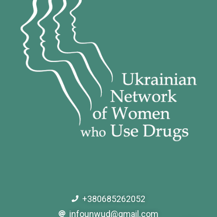
+380685262052
infounwud@gmail.com