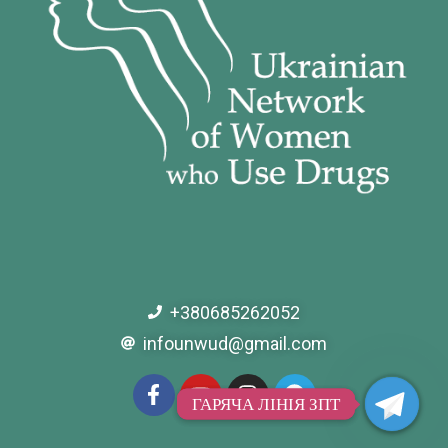
+380685262052
infounwud@gmail.com
ГАРЯЧА ЛІНІЯ ЗПТ
ГАРЯЧА ЛІНІЯ ЗПТ