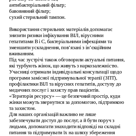
антибактеріальний фільтр;
бавовняний фільтр;
сухий стерильний тампон.
Використання стерильних матеріалів допомагає
знизити ризики інфікування ВІЛ, вірусними
гепатитами B і C, бактеріальними інфекціями та
зменшити ускладнення, пов’язані з ін’єкційним
вживанням.
Під час зустрічі також обговорили актуальні питання,
які турбують жінок, що живуть з наркозалежністю.
Учасниці отримали індивідуальні консультації щодо
програми замісної підтримувальної терапії (ЗПТ),
профілактики ВІЛ та вірусних гепатитів, доступу до
медичних послуг і захисту прав пацієнтів.
«Територія ресурсу» — це безпечний простір, куди
жінки можуть звернутися за допомогою, підтримкою
та захистом.
Для наших організацій важливо не лише
забезпечувати доступ до послуг, а й бути поруч з
людьми, допомагати знаходити відповіді на складні
питання та підтримувати їх на шляху збереження