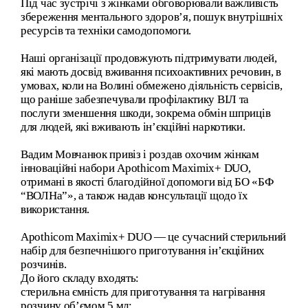
Під час зустрічі з жінками обговорювали важливість
збереження ментального здоров’я, пошук внутрішніх
ресурсів та техніки самодопомоги.
Наші організації продовжують підтримувати людей,
які мають досвід вживання психоактивних речовин, в
умовах, коли на Волині обмежено діяльність сервісів,
що раніше забезпечували профілактику ВІЛ та
послуги зменшення шкоди, зокрема обмін шприців
для людей, які вживають ін’єкційні наркотики.
Вадим Мовчанюк привіз і роздав охочим жінкам
інноваційні набори Apothicom Maximix+ DUO,
отримані в якості благодійної допомоги від БО «БФ
“ВОЛНа”», а також надав консультації щодо їх
використання.
Apothicom Maximix+ DUO — це сучасний стерильний
набір для безпечнішого приготування ін’єкційних
розчинів.
До його складу входять:
стерильна ємність для приготування та нагрівання
розчину об’ємом 5 мл;