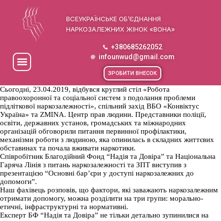
ВСЕУКРАЇНСЬКЕ ОБ’ЄДНАННЯ
НАРКОЗАЛЕЖНИХ ЖІНОК «ВОНА»
+380685262052
infounwud@gmail.com
ЗРОБИТИ ВНЕСОК
Сьогодні, 23.04.2019, відбувся круглий стіл «Робота
правоохоронної та соціальної систем з подолання проблеми
підліткової наркозалежності», спільний захід ВБО «Конвіктус
Україна» та ZMINA. Центр прав людини. Представники поліції,
освіти, державних установ, громадських та міжнародних
організацій обговорили питання первинної профілактики,
механізми роботи з людиною, яка опинилась в складних життєвих
обставинах та почала вживати наркотики.
Співробітник Благодійний Фонд “Надія та Довіра” та Національна
Гаряча Лінія з питань наркозалежності та ЗПТ виступив з
презентацією “Основні бар’єри у доступі наркозалежних до
допомоги”.
Наш фахівець розповів, що фактори, які заважають наркозалежним
отримати допомогу, можна розділити на три групи: морально-
етичні, інфраструктурні та нормативні.
Експерт БФ “Надія та Довіра” не тільки детально зупинилися на