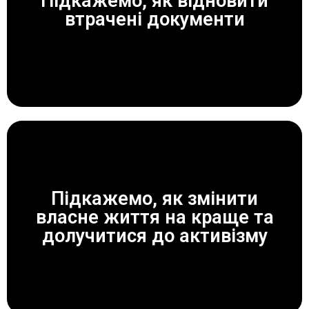
Підкажемо, як відновити
ЗАВЖДИ ДОПОМОЖЕМО!
втрачені документи
Підкажемо, як змінити
власне життя на краще та
ЗАВЖДИ ДОПОМОЖЕМО!
долучитися до активізму