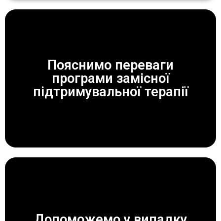
Пояснимо переваги
програми замісної
ЗАВЖДИ ДОПОМОЖЕМО!
підтримувальної терапії
Допоможемо у випадку