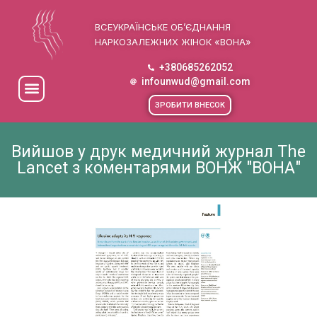
ВСЕУКРАЇНСЬКЕ ОБ’ЄДНАННЯ
НАРКОЗАЛЕЖНИХ ЖІНОК «ВОНА»
+380685262052
infounwud@gmail.com
ЗРОБИТИ ВНЕСОК
Вийшов у друк медичний журнал The
Lancet з коментарями ВОНЖ "ВОНА"