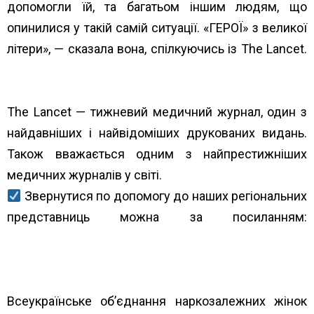
допомогли їй, та багатьом іншим людям, що
опинилися у такій самій ситуації. «ГЕРОЇ» з великої
літери», — сказала вона, спілкуючись із The Lancet.
http://surl.li/dmjaa
The Lancet — тижневий медичний журнал, один з
найдавніших і найвідоміших друкованих видань.
Також вважається одним з найпрестижніших
медичних журналів у світі.
Звернутися по допомогу до наших регіональних
представниць можна за посиланням:
https://www.unwud.org/predstavnytstva-v-
rehionakh/
Всеукраїнське об’єднання наркозалежних жінок